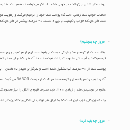
زود بیدار شدن می‌تواند چیز خوبی باشد. اما اگر می‌خواهید به سرعت به درمان سد رطوبتی
شد، افرادی که خواب با کیفیت بالایی داشتند، 30 درصد بیشتر از افرادی که خواب ضعیف داشتند، در 72 ساعت بازیابی سد رطوبتی بیشتری داشتند. سعی کنید حداقل 8 تا 9 ساعت بخوابید تا روند بهبودی پوست را تشویق کنید.
امروز چه بنوشیم؟
وقتیصحبت از ترمیم سد رطوبتی پوست می‌شود، بسیاری از مردم بر روی محصولا
ترمیم کنید و آبرسانی به پوست را انجام دهید، باید آنچه را که برای هیدراته
پوست شما از 30 درصد آب تشکیل شده است و تمرکز بر هیدراته ماندن - به خصوص اگر زیاد آب می نوشید - می تواند به جبران از دست دادن آب و افزایش هیدراتاسیون در پوست کمک کند.
آندریا وبر، رئیس تحقیق و توسعه خط مراقبت از پوست BABOR می گوید: «به همین سادگی است. هر چه رطوبت بیشتری از داخل به بدن خود بدهیم، سد محافظ ما بهتر عمل می کند.
علاوه بر نوشیدن مقدار زیادی H20، باید مصرف قهوه یا الکل را نیز محدود کنید. اینها هر دو ادرارآور هستند و به طور بالقوه می‌توانند منجر به کم آبی بدن شوند.
یک قانون کلی خوب این است که به ازای هر نوشیدنی الکلی یا کافئین دار که
امروز چه باید کرد؟