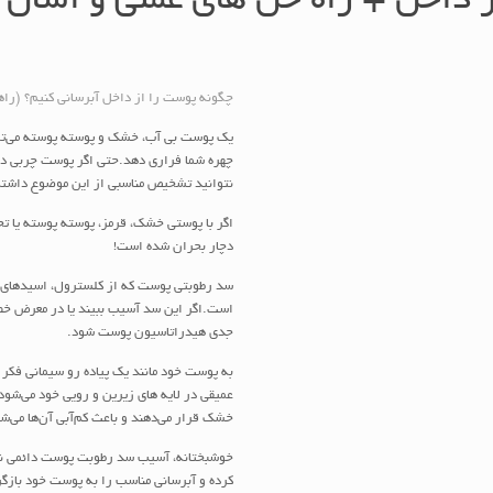
 داخل + راه حل های عملی و آسان
چگونه پوست را از داخل آبرسانی کنیم؟
(راهنمای 3 روزه آبرسا
یک پوست بی آب، خشک و پوسته پوسته می­‌توان
چهره شما فراری دهد.حتی اگر پوست چربی داش
نتوانید تشخیص مناسبی از این موضوع داشته
اگر با پوستی خشک، قرمز، پوسته پوسته یا ت
دچار بحران شده است!
سد رطوبتی پوست که از کلسترول، اسیدهای
است.اگر این سد آسیب ببیند یا در معرض خطر 
جدی هیدراتاسیون پوست شود.
به پوست خود مانند یک پیاده رو سیمانی فکر ک
عمیقی در لایه های زیرین و رویی خود می‌­شو
خشک قرار می‌دهند و باعث کم‌آبی آن‌ها می‌ش
خوشبختانه، آسیب سد رطوبت پوست دائمی نی
کرده و آبرسانی مناسب را به پوست خود بازگر