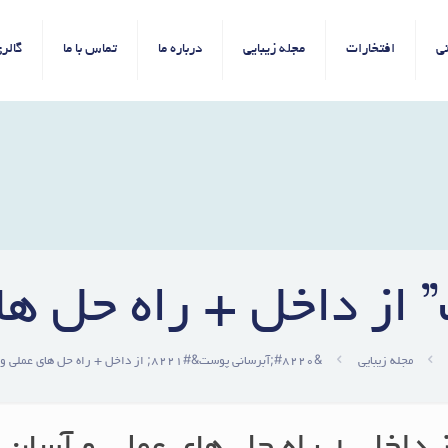
ی
افتخارات
مجله زیبایی
درباره ما
تماس با ما
گالر
 از داخل + راه حل ها
مجله زیبایی
&#8220;آبرسانی پوست&#8221; از داخل + راه حل های عملی و آسان