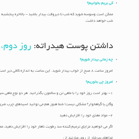
کی بریم بخوابیم؟
شب خواهد داشت.
داشتن پوست هیدراته:
روز دوم، 
چه زمانی بیدار شویم؟
امروز ساعت 8 صبح از خواب بیدار شوید. این ساعت به اندازه کافی دیر است تا مطمئن شوید که خواب خوبی دارید، اما آنقدر زود است که فردا صبح وقتی زنگ ساعت شما به صدا در می آید، زندگی خود را نفرین نکنید!
امروز چی بخوریم؟
1- بهتر است روز خود را با ماهی تن و سالمون بگذرانید. هر دو نوع ماهی سرشار از اسیدهای چرب ضروری هستند که می تواند به تقویت سد رطوبتی پوست کمک کند.
وگان یا گیاهخوار؟ مشکلی نیست! شما هنوز هم می توانید اسیدهای چرب ضروری خود را از منابع گیاهی مانند دانه ک
2- مواد مغذی خود را افزایش دهید
اگر می خواهید مزایای ترمیم کننده سد رطوبت ناهار خود را افزایش دهید، 
غذاهای سرشار از روی عبارتند از: