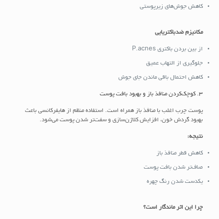
کاهش جوش‌های زیرپوستی
مکانیزم ضدباکتریایی
از بین بردن باکتری P.acnes
جلوگیری از التهاب عمیق
کاهش احتمال باقی ماندن جای جوش
3. کوچک‌کردن منافذ باز و بهبود بافت پوست
پوست چرب اغلب با منافذ باز همراه است. استفاده منظم از هایفرکانسی باعث
بهبود گردش خون، افزایش کلاژن‌سازی و سفت‌تر شدن پوست می‌شود.
نتیجه:
کاهش قطر منافذ باز
صاف‌تر شدن بافت پوست
یکدست شدن رنگ چهره
چرا این اثر ماندگار است؟