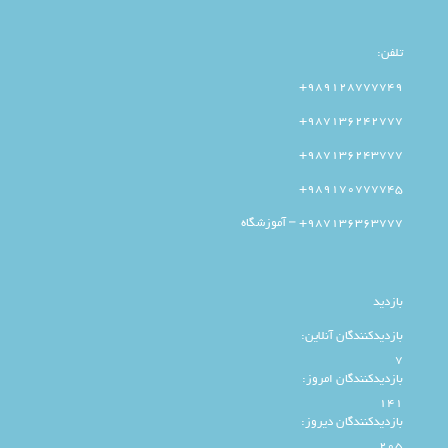
تلفن:
989128777749+
987136242777+
987136243777+
989170777745+
987136363777+ – آموزشگاه
بازدید
بازدیدکنندگان آنلاین:
7
بازدیدکنندگان امروز:
141
بازدیدکنندگان دیروز:
205