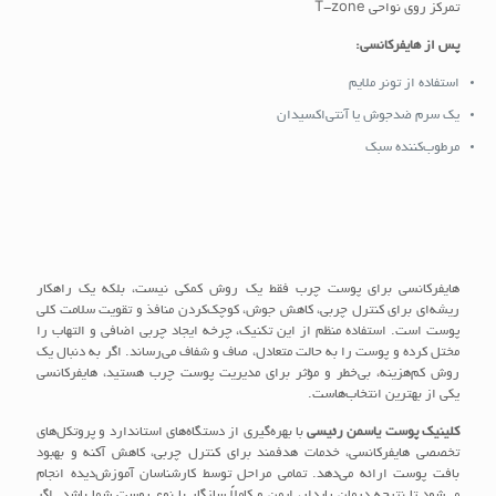
تمرکز روی نواحی T-zone
پس از هایفرکانسی:
استفاده از تونر ملایم
یک سرم ضدجوش یا آنتی‌اکسیدان
مرطوب‌کننده سبک
هایفرکانسی برای پوست چرب فقط یک روش کمکی نیست، بلکه یک راهکار
ریشه‌ای برای کنترل چربی، کاهش جوش، کوچک‌کردن منافذ و تقویت سلامت کلی
پوست است. استفاده منظم از این تکنیک، چرخه ایجاد چربی اضافی و التهاب را
مختل کرده و پوست را به حالت متعادل، صاف و شفاف می‌رساند. اگر به دنبال یک
روش کم‌هزینه، بی‌خطر و مؤثر برای مدیریت پوست چرب هستید، هایفرکانسی
یکی از بهترین انتخاب‌هاست.
کلینیک پوست یاسمن رئیسی
با بهره‌گیری از دستگاه‌های استاندارد و پروتکل‌های
تخصصی هایفرکانسی، خدمات هدفمند برای کنترل چربی، کاهش آکنه و بهبود
بافت پوست ارائه می‌دهد. تمامی مراحل توسط کارشناسان آموزش‌دیده انجام
می‌شود تا نتیجه‌ درمان پایدار، ایمن و کاملاً سازگار با نوع پوست شما باشد. اگر