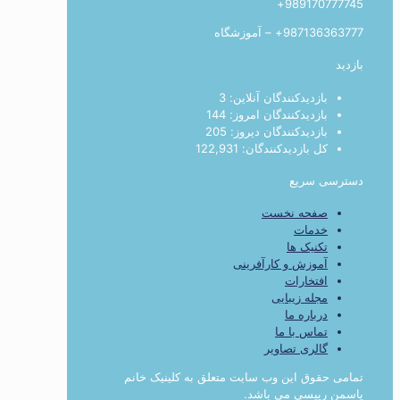
989170777745+
987136363777+ – آموزشگاه
بازدید
بازدیدکنندگان آنلاین:
3
بازدیدکنندگان امروز:
144
بازدیدکنندگان دیروز:
205
کل بازدیدکنند‌گان:
122,931
دسترسی سریع
صفحه نخست
خدمات
تکنیک ها
آموزش و کارآفرینی
افتخارات
مجله زیبایی
درباره ما
تماس با ما
گالری تصاویر
تمامی حقوق این وب سایت متعلق به کلینیک خانم
یاسمن رییسی می باشد.