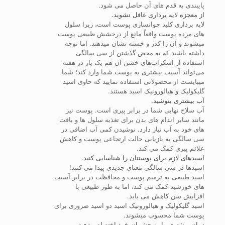
پایبندی به قدم های آن حاصل می شود.
از معجزه لایه برداری غافل نشوید.
لایه برداری کلید جوانسازی پوست است، زیرا سلول
های مرده پوست واقعاً مانع از درخشش طبیعی پوست
میشوند و آن را کدر و خسته نشان میدهند. اما توجه
داشته باشید که به محض گذشتن از سی سالگی
استفاده از اسکراب‌های خشن آن هم یک بار در هفته
می‌تواند آسیب بیشتری به پوست شما وارد کند؛ شما
میبایست از محصولاتی استفاده نمایید که حاوی اسید
گلیکولیک و هیالورونیک اسید هستند.
آب بیشتری بنوشید.
آب سلاح نهایی شما در برابر پیری است. پوست نیز
مانند سایر اندام های بدن برای تغذیه سلول ها و بافت
های خود به آب نیاز دارد. نوشیدن کمی آب اضافی در
سی سالگی به بازیابی حالت ارتجاعی پوست و کاهش
علائم پیری کمک می کند.
اسیدهای لازم برای پوستتان را شناسایی کنید.
اسیدها در سی سالگی معنای جدیدی پیدا می کنند!
اسید طبیعی به ترمیم پوست و محافظت در برابر آسیب
های خورشید کمک می کند، اما به طور طبیعی با
افزایش سن کاهش می یابد.
اسید گلیکولیک و هیالورونیک اسید دو اسید ضروری برای
پوست شما محسوب میشوند.
زمان بیشتری را به چشمان خود اختصاص دهید.