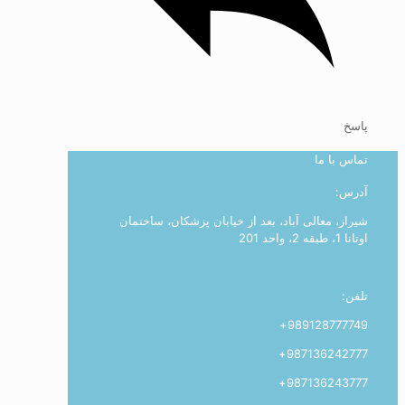
پاسخ
تماس با ما
آدرس:
شیراز، معالی آباد، بعد از خیابان پزشکان، ساختمان
اوتانا 1، طبقه 2، واحد 201
تلفن:
989128777749+
987136242777+
987136243777+