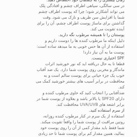
در سی سالگی، سیاهی اطراف چشم و افتادگی پلک
می تواند آشکارتر شود؛ چرا که پوست اطراف چشم
شما با افزایش سن ظریف و نازک می شود. وقت
گذاشتن برای ماساژ پوست اطراف چشم، آن را برای
آینده تقویت می کند.
پوستتان را تا همیشه مرطوب نگه دارید.
دلیل اینکه ما مرطوب کننده ها را دوست داریم و
استفاده از آن ها حس خوبی به ما میدهد ساده است:
پوست ما به آن نیاز دارد!
SPF اختیاری نیست.
قطعا تا به حال دریافته اید که نور خورشید اثرات
ماندگار و مخربی روی پوست شما دارد. یک ضد آفتاب
خوب یک جزء حیاتی برای پوست سالم است و به
محافظت در برابر آسیب های بیشتر خورشید کمک می
کند.
ضدآفتابی را انتخاب کنید که حاوی مرطوب کننده و
دارای SPF20 یا بالاتر باشد و بعلاوه از پوست شما در
برابر اشعه های UVA/UVB محافظت کند.
از سرم استفاده کنید.
استفاده از یک سرم در کنار مرطوب کننده روزانه،
روتین مراقبت از پوست شما را واقعاً تقویت میکند.
شما فقط باید مقدار کمی از آن را روی پوست خود
بمالید، همین مقدار کم برای پوست شما تا حد زیادی