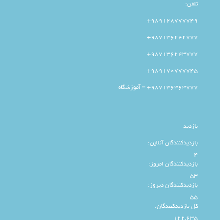
تلفن:
989128777749+
987136242777+
987136243777+
989170777745+
987136363777+ – آموزشگاه
بازدید
بازدیدکنندگان آنلاین:
4
بازدیدکنندگان امروز:
53
بازدیدکنندگان دیروز:
55
کل بازدیدکنند‌گان:
122,635