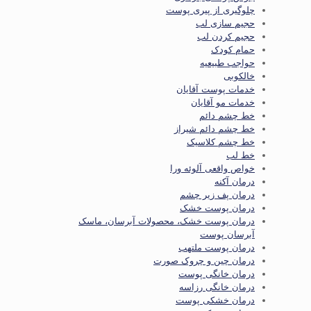
چلوگیری از پیری پوست
حجیم سازی لب
حجیم کردن لب
حمام کودک
حواجب طبیعیه
خالکوبی
خدمات پوست آقایان
خدمات مو آقایان
خط چشم دائم
خط چشم دائم شیراز
خط چشم کلاسیک
خط لب
خواص واقعی آلوئه ورا
درمان آکنه
درمان پف زیر چشم
درمان پوست خشک
درمان پوست خشک، محصولات آبرسان، ماسک
آبرسان پوست
درمان پوست ملتهب
درمان چین و چروک صورت
درمان خانگی پوست
درمان خانگی رزاسه
درمان خشکی پوست