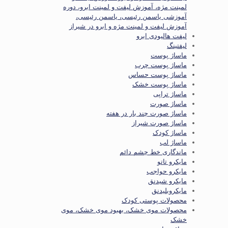
لمینت مژه، آموزش لیفت و لمینت ابرو، دوره
آموزشی یاسمن رئیسی، یاسمن رئیسی،
آموزش لیفت و لمینت مژه و ابرو در شیراز
لیفت هالیودی ابرو
لیفتینگ
ماساژ پوست
ماساژ پوست چرب
ماساژ پوست حساس
ماساژ پوست خشک
ماساژ تراپی
ماساژ صورت
ماساژ صورت چند بار در هفته
ماساژ صورت شیراز
ماساژ کودک
ماساژ لب
ماندگاری خط چشم دائم
مایکرو تاتو
مایکرو حواجب
مایکرو شیدنق
مایکروبلیدنق
محصولات پوستی کودک
محصولات موی خشک، بهبود موی خشک، موی
خشک