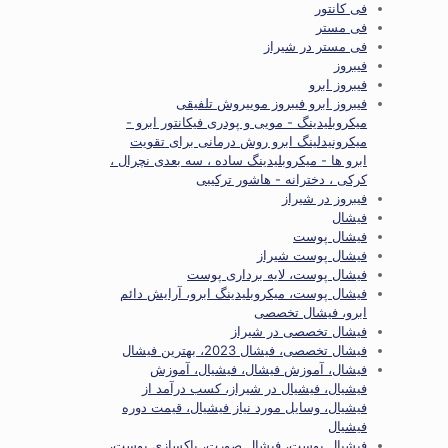
فی کانتور
فی مستر
فی مستر در شیراز
فیبروز
فیبروز ابرو
فیبروز ابرو فیبروز موییروش تلفیقی
میکروبلیدینگ - مویی و پودری فیکانتور ابرو -
میکرونیدلینگ ابرو روش درمانی برای تقویت
ابرو ها - میکروبلیدینگ ساده ، سه بعدی نچرال ،
کرکی ، دخترانه - هاشور ترکیبی
فیبروز در شیراز
فیشال
فیشال پوست
فیشال پوست شیراز
فیشال پوست، لایه برداری پوست
فیشال پوست، میکروبلیدینگ ابرو، آرایش دائم
ابرو، فیشال تخصصی
فیشال تخصصی در شیراز
فیشال تخصصی، فیشال 2023، بهترین فیشال
فیشال، آموزش فیشال، فیشیال، آموزش
فیشیال، فیشیال در شیراز، کسب درآمد از
فیشیال، وسایل مورد نیاز فیشیال، قیمت دوره
فیشیال
فیشیال پوست، فیشال صورت، پاکسازی پوست،