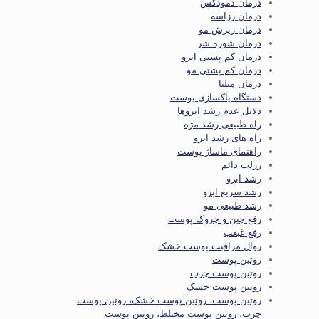
درمان دمودکس
درمان رزاسه
درمان ریزش مو
درمان شوره شر
درمان کم پشتی ابرو
درمان کم پشتی مو
درمان میلیا
دستگاه پاکسازی پوست
دلایل عدم رشد ابروها
راه طبیعی رشد مژه
راه های رشد ابرو
راهنمای ماساژ پوست
رژلب دائم
رشد ابرو
رشد سریع ابرو
رشد طبیعی مو
رفع چین و چروک پوست
رفع غبغب
روال مراقبت پوست خشک
روتین پوست
روتین پوست چرب
روتین پوست خشک
روتین پوست، روتین پوست خشک، روتین پوست
چرب، روتین پوست مختلط، روتین پوست