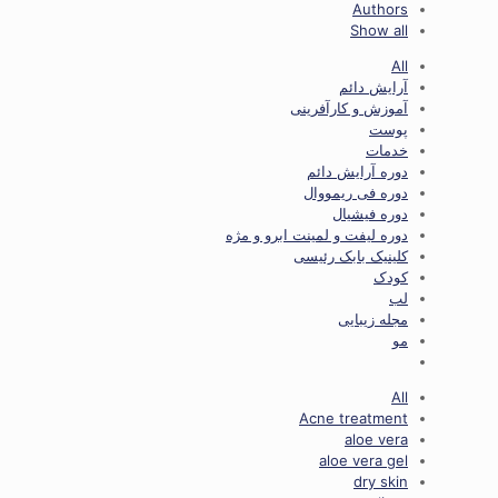
Authors
Show all
All
آرایش دائم
آموزش و کارآفرینی
پوست
خدمات
دوره آرایش دائم
دوره فی ریمووال
دوره فیشیال
دوره لیفت و لمینت ابرو و مژه
کلینیک بابک رئیسی
کودک
لب
مجله زیبایی
مو
All
Acne treatment
aloe vera
aloe vera gel
dry skin