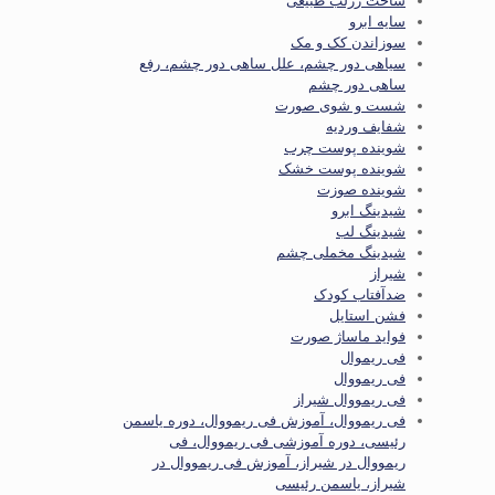
ساخت رژلب طبیعی
سایه ابرو
سوزاندن کک و مک
سیاهی دور چشم، علل ساهی دور چشم، رفع
ساهی دور چشم
شست و شوی صورت
شفایف وردیه
شوینده پوست چرب
شوینده پوست خشک
شوینده صوزت
شیدینگ ابرو
شیدینگ لب
شیدینگ مخملی چشم
شیراز
ضدآفتاب کودک
فشن استایل
فواید ماساژ صورت
فی ریموال
فی ریمووال
فی ریمووال شیراز
فی ریمووال، آموزش فی ریمووال، دوره یاسمن
رئیسی، دوره آموزشی فی ریمووال، فی
ریمووال در شیراز، آموزش فی ریمووال در
شیراز، یاسمن رئیسی