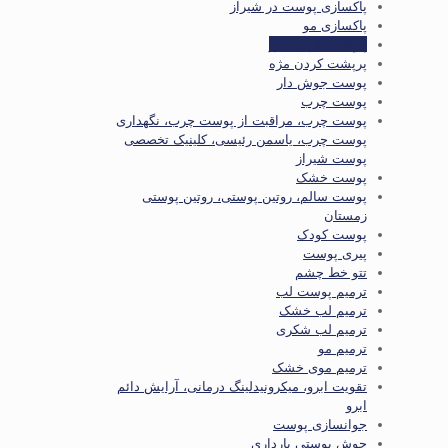
پاکسازی پوست در شیراز
پاکسازی مو
پرپشت کردن ابرو
پرپشت کردن مژه
پوست جوش دار
پوست چرب
پوست چرب، مراقبت از پوست چرب، نگهداری
پوست چرب، یاسمن رئیسی، کلینیک تخصصی
پوست شیراز
پوست خشک
پوست سالم، روتین پوستی، روتین پوستی
زمستان
پوست کودک
پیری پوست
تتو خط چشم
ترمیم پوست لب
ترمیم لب خشک
ترمیم لب شکری
ترمیم مو
ترمیم موی خشک
تقویت ابرو، میکرونیدلینگ درمانی، آرایش دائم
ابرو
جوانسازی پوست
جوش پوستی بارداری