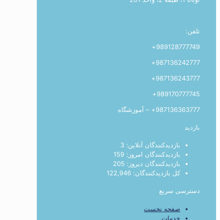
تلفن:
989128777749+
987136242777+
987136243777+
989170777745+
987136363777+ – آموزشگاه
بازدید
بازدیدکنندگان آنلاین:
3
بازدیدکنندگان امروز:
159
بازدیدکنندگان دیروز:
205
کل بازدیدکنند‌گان:
122,946
دسترسی سریع
صفحه نخست
خدمات