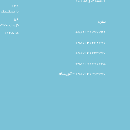
1، طبقه 2، واحد 201
149
بازدیدکنندگان
56
تلفن:
کل بازدیدکنند
989128777749+
122,515
987136242777+
987136243777+
989170777745+
987136363777+ – آموزشگاه