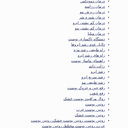
درمان دمودکس
درمان رزاسه
درمان ریزش مو
درمان شوره شر
درمان کم پشتی ابرو
درمان کم پشتی مو
درمان میلیا
دستگاه پاکسازی پوست
دلایل عدم رشد ابروها
راه طبیعی رشد مژه
راه های رشد ابرو
راهنمای ماساژ پوست
رژلب دائم
رشد ابرو
رشد سریع ابرو
رشد طبیعی مو
رفع چین و چروک پوست
رفع غبغب
روال مراقبت پوست خشک
روتین پوست
روتین پوست چرب
روتین پوست خشک
روتین پوست، روتین پوست خشک، روتین پوست
چرب، روتین پوست مختلط، روتین پوست