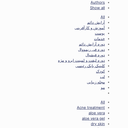
Authors
Show all
All
آرایش دائم
آموزش و کارآفرینی
پوست
خدمات
دوره آرایش دائم
دوره فی ریمووال
دوره فیشیال
دوره لیفت و لمینت ابرو و مژه
کلینیک بابک رئیسی
کودک
لب
مجله زیبایی
مو
All
Acne treatment
aloe vera
aloe vera gel
dry skin