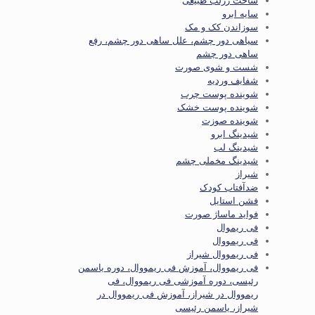
ساخت رژلب طبیعی
سایه ابرو
سوزاندن کک و مک
سیاهی دور چشم، علل ساهی دور چشم، رفع
ساهی دور چشم
شست و شوی صورت
شفایف وردیه
شوینده پوست چرب
شوینده پوست خشک
شوینده صوزت
شیدینگ ابرو
شیدینگ لب
شیدینگ مخملی چشم
شیراز
ضدآفتاب کودک
فشن استایل
فواید ماساژ صورت
فی ریموال
فی ریمووال
فی ریمووال شیراز
فی ریمووال، آموزش فی ریمووال، دوره یاسمن
رئیسی، دوره آموزشی فی ریمووال، فی
ریمووال در شیراز، آموزش فی ریمووال در
شیراز، یاسمن رئیسی