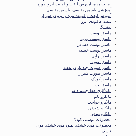
لمینت مژه، آموزش لیفت و لمینت ابرو، دوره
آموزشی یاسمن رئیسی، یاسمن رئیسی،
آموزش لیفت و لمینت مژه و ابرو در شیراز
لیفت هالیودی ابرو
لیفتینگ
ماساژ پوست
ماساژ پوست چرب
ماساژ پوست حساس
ماساژ پوست خشک
ماساژ تراپی
ماساژ صورت
ماساژ صورت چند بار در هفته
ماساژ صورت شیراز
ماساژ کودک
ماساژ لب
ماندگاری خط چشم دائم
مایکرو تاتو
مایکرو حواجب
مایکرو شیدنق
مایکروبلیدنق
محصولات پوستی کودک
محصولات موی خشک، بهبود موی خشک، موی
خشک