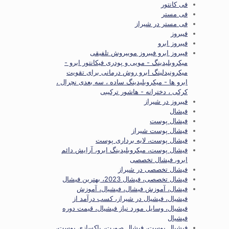
فی کانتور
فی مستر
فی مستر در شیراز
فیبروز
فیبروز ابرو
فیبروز ابرو فیبروز موییروش تلفیقی
میکروبلیدینگ - مویی و پودری فیکانتور ابرو -
میکرونیدلینگ ابرو روش درمانی برای تقویت
ابرو ها - میکروبلیدینگ ساده ، سه بعدی نچرال ،
کرکی ، دخترانه - هاشور ترکیبی
فیبروز در شیراز
فیشال
فیشال پوست
فیشال پوست شیراز
فیشال پوست، لایه برداری پوست
فیشال پوست، میکروبلیدینگ ابرو، آرایش دائم
ابرو، فیشال تخصصی
فیشال تخصصی در شیراز
فیشال تخصصی، فیشال 2023، بهترین فیشال
فیشال، آموزش فیشال، فیشیال، آموزش
فیشیال، فیشیال در شیراز، کسب درآمد از
فیشیال، وسایل مورد نیاز فیشیال، قیمت دوره
فیشیال
فیشیال پوست، فیشال صورت، پاکسازی پوست،