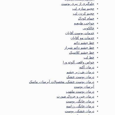
چلوگیری از پیری پوست
حجیم سازی لب
حجیم کردن لب
حمام کودک
حواجب طبیعیه
خالکوبی
خدمات پوست آقایان
خدمات مو آقایان
خط چشم دائم
خط چشم دائم شیراز
خط چشم کلاسیک
خط لب
خواص واقعی آلوئه ورا
درمان آکنه
درمان پف زیر چشم
درمان پوست خشک
درمان پوست خشک، محصولات آبرسان، ماسک
آبرسان پوست
درمان پوست ملتهب
درمان چین و چروک صورت
درمان خانگی پوست
درمان خانگی رزاسه
درمان خشکی پوست