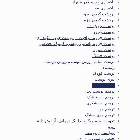
پاکسازی پوست در شیراز
پاکسازی مو
پرپشت کردن ابرو
پرپشت کردن مژه
پوست جوش دار
پوست چرب
پوست چرب، مراقبت از پوست چرب، نگهداری
پوست چرب، یاسمن رئیسی، کلینیک تخصصی
پوست شیراز
پوست خشک
پوست سالم، روتین پوستی، روتین پوستی
زمستان
پوست کودک
پیری پوست
تتو خط چشم
ترمیم پوست لب
ترمیم لب خشک
ترمیم لب شکری
ترمیم مو
ترمیم موی خشک
تقویت ابرو، میکرونیدلینگ درمانی، آرایش دائم
ابرو
جوانسازی پوست
جوش پوستی بارداری