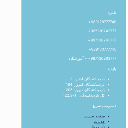
تلفن:
989128777749+
987136242777+
987136243777+
989170777745+
987136363777+ – آموزشگاه
بازدید
بازدیدکنندگان آنلاین:
3
بازدیدکنندگان امروز:
184
بازدیدکنندگان دیروز:
205
کل بازدیدکنند‌گان:
122,971
دسترسی سریع
صفحه نخست
خدمات
تکنیک ها