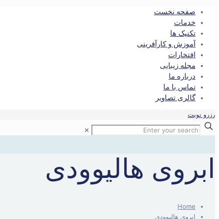
صفحه نخست
خدمات
تکنیک ها
آموزش و کارآفرینی
افتخارات
مجله زیبایی
درباره ما
تماس با ما
گالری تصاویر
رزرو نوبت
✕
ابروی هالیوودی
Home
ابروی هالیوودی