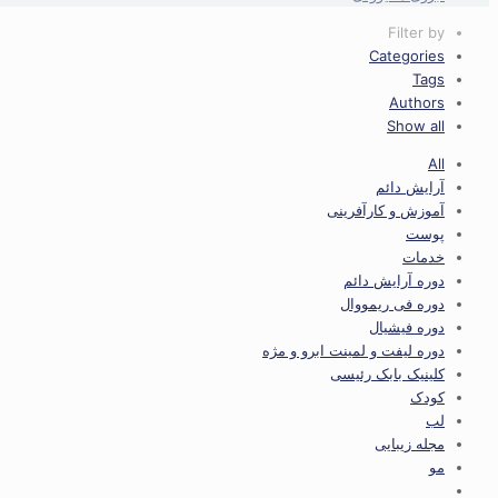
Filter by
Categories
Tags
Authors
Show all
All
آرایش دائم
آموزش و کارآفرینی
پوست
خدمات
دوره آرایش دائم
دوره فی ریمووال
دوره فیشیال
دوره لیفت و لمینت ابرو و مژه
کلینیک بابک رئیسی
کودک
لب
مجله زیبایی
مو