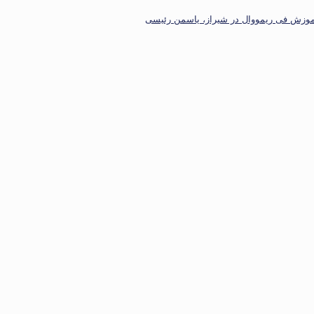
موزش فی ریمووال در شیراز، یاسمن رئیسی