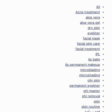
All
Acne treatment
aloe vera
aloe vera gel
dry skin
eyeliner
facial mask
facial skin care
facial treatment
IPL
lip balm
lip permanent makeup
microblading
microshading
oily skin
permanent eyeliner
phi master
phi removal
skin
skin routine
spf ضدآفتاب