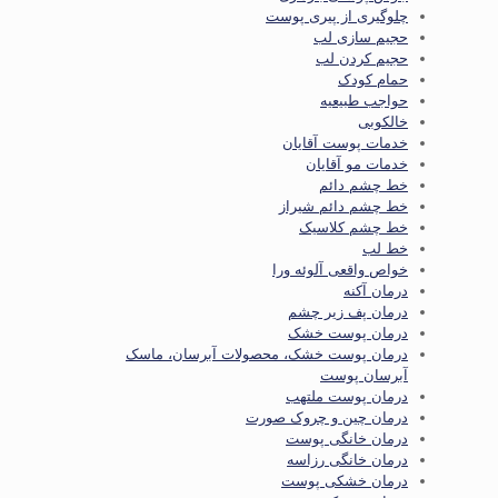
چلوگیری از پیری پوست
حجیم سازی لب
حجیم کردن لب
حمام کودک
حواجب طبیعیه
خالکوبی
خدمات پوست آقایان
خدمات مو آقایان
خط چشم دائم
خط چشم دائم شیراز
خط چشم کلاسیک
خط لب
خواص واقعی آلوئه ورا
درمان آکنه
درمان پف زیر چشم
درمان پوست خشک
درمان پوست خشک، محصولات آبرسان، ماسک
آبرسان پوست
درمان پوست ملتهب
درمان چین و چروک صورت
درمان خانگی پوست
درمان خانگی رزاسه
درمان خشکی پوست