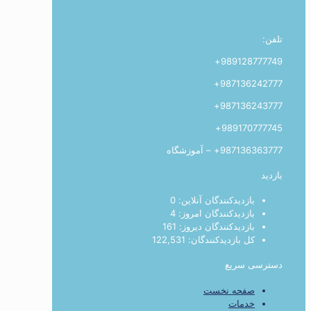
تلفن:
989128777749+
987136242777+
987136243777+
989170777745+
987136363777+ – آموزشگاه
بازدید
بازدیدکنندگان آنلاین:
0
بازدیدکنندگان امروز:
4
بازدیدکنندگان دیروز:
161
کل بازدیدکنند‌گان:
122,531
دسترسی سریع
صفحه نخست
خدمات