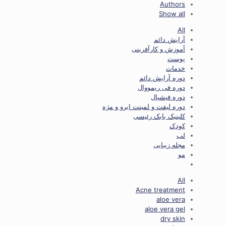
Authors
Show all
All
آرایش دائم
آموزش و کارآفرینی
پوست
خدمات
دوره آرایش دائم
دوره فی ریمووال
دوره فیشیال
دوره لیفت و لمینت ابرو و مژه
کلینیک بابک رئیسی
کودک
لب
مجله زیبایی
مو
All
Acne treatment
aloe vera
aloe vera gel
dry skin