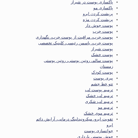
پاکسازی پوست در شیراز
پاکسازی مو
پرپشت کردن ابرو
پرپشت کردن مژه
پوست جوش دار
پوست چرب
پوست چرب، مراقبت از پوست چرب، نگهداری
پوست چرب، یاسمن رئیسی، کلینیک تخصصی
پوست شیراز
پوست خشک
پوست سالم، روتین پوستی، روتین پوستی
زمستان
پوست کودک
پیری پوست
تتو خط چشم
ترمیم پوست لب
ترمیم لب خشک
ترمیم لب شکری
ترمیم مو
ترمیم موی خشک
تقویت ابرو، میکرونیدلینگ درمانی، آرایش دائم
ابرو
جوانسازی پوست
جوش پوستی بارداری