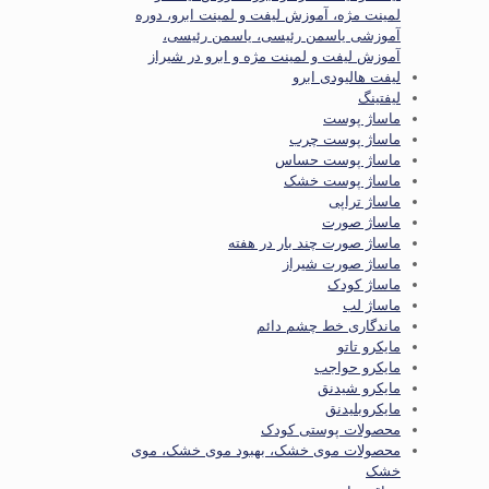
لمینت مژه، آموزش لیفت و لمینت ابرو، دوره
آموزشی یاسمن رئیسی، یاسمن رئیسی،
آموزش لیفت و لمینت مژه و ابرو در شیراز
لیفت هالیودی ابرو
لیفتینگ
ماساژ پوست
ماساژ پوست چرب
ماساژ پوست حساس
ماساژ پوست خشک
ماساژ تراپی
ماساژ صورت
ماساژ صورت چند بار در هفته
ماساژ صورت شیراز
ماساژ کودک
ماساژ لب
ماندگاری خط چشم دائم
مایکرو تاتو
مایکرو حواجب
مایکرو شیدنق
مایکروبلیدنق
محصولات پوستی کودک
محصولات موی خشک، بهبود موی خشک، موی
خشک