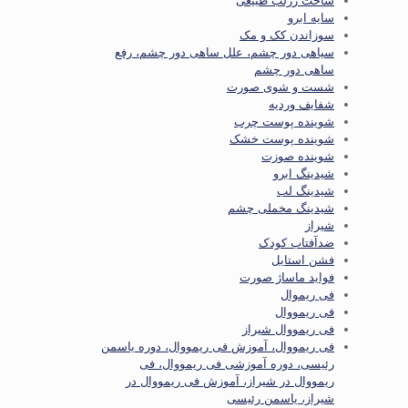
ساخت رژلب طبیعی
سایه ابرو
سوزاندن کک و مک
سیاهی دور چشم، علل ساهی دور چشم، رفع
ساهی دور چشم
شست و شوی صورت
شفایف وردیه
شوینده پوست چرب
شوینده پوست خشک
شوینده صوزت
شیدینگ ابرو
شیدینگ لب
شیدینگ مخملی چشم
شیراز
ضدآفتاب کودک
فشن استایل
فواید ماساژ صورت
فی ریموال
فی ریمووال
فی ریمووال شیراز
فی ریمووال، آموزش فی ریمووال، دوره یاسمن
رئیسی، دوره آموزشی فی ریمووال، فی
ریمووال در شیراز، آموزش فی ریمووال در
شیراز، یاسمن رئیسی