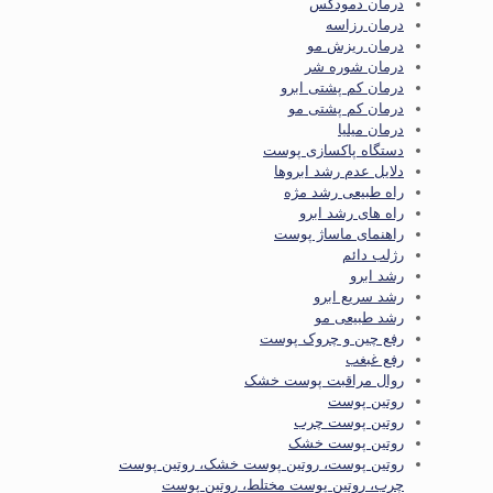
درمان دمودکس
درمان رزاسه
درمان ریزش مو
درمان شوره شر
درمان کم پشتی ابرو
درمان کم پشتی مو
درمان میلیا
دستگاه پاکسازی پوست
دلایل عدم رشد ابروها
راه طبیعی رشد مژه
راه های رشد ابرو
راهنمای ماساژ پوست
رژلب دائم
رشد ابرو
رشد سریع ابرو
رشد طبیعی مو
رفع چین و چروک پوست
رفع غبغب
روال مراقبت پوست خشک
روتین پوست
روتین پوست چرب
روتین پوست خشک
روتین پوست، روتین پوست خشک، روتین پوست
چرب، روتین پوست مختلط، روتین پوست