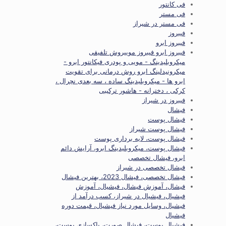
فی کانتور
فی مستر
فی مستر در شیراز
فیبروز
فیبروز ابرو
فیبروز ابرو فیبروز موییروش تلفیقی
میکروبلیدینگ - مویی و پودری فیکانتور ابرو -
میکرونیدلینگ ابرو روش درمانی برای تقویت
ابرو ها - میکروبلیدینگ ساده ، سه بعدی نچرال ،
کرکی ، دخترانه - هاشور ترکیبی
فیبروز در شیراز
فیشال
فیشال پوست
فیشال پوست شیراز
فیشال پوست، لایه برداری پوست
فیشال پوست، میکروبلیدینگ ابرو، آرایش دائم
ابرو، فیشال تخصصی
فیشال تخصصی در شیراز
فیشال تخصصی، فیشال 2023، بهترین فیشال
فیشال، آموزش فیشال، فیشیال، آموزش
فیشیال، فیشیال در شیراز، کسب درآمد از
فیشیال، وسایل مورد نیاز فیشیال، قیمت دوره
فیشیال
فیشیال پوست، فیشال صورت، پاکسازی پوست،