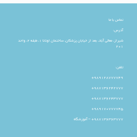
تماس با ما
آدرس:
شیراز، معالی آباد، بعد از خیابان پزشکان، ساختمان اوتانا 1، طبقه 2، واحد
201
تلفن:
989128777749+
987136242777+
987136243777+
989170777745+
987136363777+ – آموزشگاه