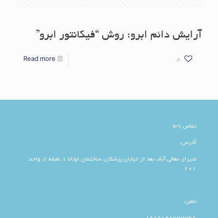
آرایش دائم ابرو: روش “فیکانتور ابرو”
Read more
8
تماس با ما
آدرس:
شیراز، معالی آباد، بعد از خیابان پزشکان، ساختمان اوتانا 1، طبقه 2، واحد
201
تلفن: