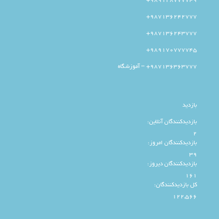
989128777749+
987136242777+
987136243777+
989170777745+
987136363777+ – آموزشگاه
بازدید
بازدیدکنندگان آنلاین:
2
بازدیدکنندگان امروز:
39
بازدیدکنندگان دیروز:
161
کل بازدیدکنند‌گان:
122,566