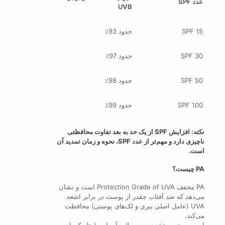
عدد SPF
UVB
SPF 15
حدود 93٪
SPF 30
حدود 97٪
SPF 50
حدود 98٪
SPF 100
حدود 99٪
نکته: افزایش SPF از یک حد به بعد تفاوت محافظتی
ناچیزی دارد و مهم‌تر از عدد SPF، نحوه و زمان تمدید آن
است.
PA چیست؟
PA مخفف Protection Grade of UVA است و نشان
می‌دهد که ضد آفتاب چقدر از پوست در برابر اشعه
UVA (عامل اصلی پیری و لک‌های پوستی) محافظت
می‌کند.