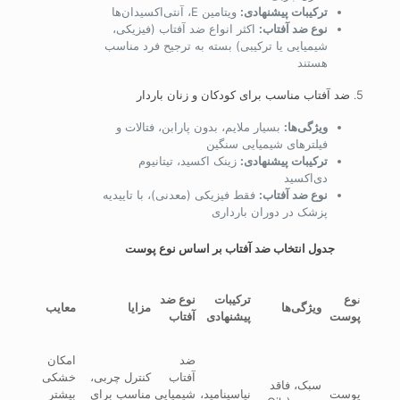
ترکیبات پیشنهادی:
ویتامین E، آنتی‌اکسیدان‌ها
نوع ضد آفتاب:
اکثر انواع ضد آفتاب (فیزیکی،
شیمیایی یا ترکیبی) بسته به ترجیح فرد مناسب
هستند
5. ضد آفتاب مناسب برای کودکان و زنان باردار
ویژگی‌ها:
بسیار ملایم، بدون پارابن، فتالات و
فیلترهای شیمیایی سنگین
ترکیبات پیشنهادی:
زینک اکسید، تیتانیوم
دی‌اکسید
نوع ضد آفتاب:
فقط فیزیکی (معدنی)، با تاییدیه
پزشک در دوران بارداری
جدول انتخاب ضد آفتاب بر اساس نوع پوست
ن
وع
ترکیبات
نوع ضد
ویژگی‌ها
مزایا
معایب
پوست
پیشنهادی
آفتاب
ضد
امکان
آفتاب
کنترل چربی،
خشکی
سبک، فاقد
پوست
نیاسینامید،
شیمیایی
مناسب برای
بیشتر