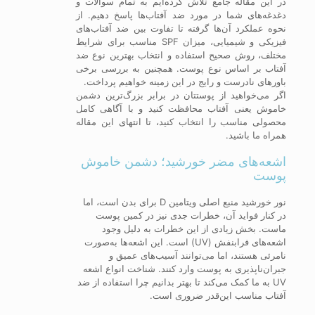
در این مقاله جامع تلاش کرده‌ایم به تمام سوالات و
دغدغه‌های شما در مورد ضد آفتاب‌ها پاسخ دهیم. از
نحوه عملکرد آن‌ها گرفته تا تفاوت بین ضد آفتاب‌های
فیزیکی و شیمیایی، میزان SPF مناسب برای شرایط
مختلف، روش صحیح استفاده و انتخاب بهترین نوع ضد
آفتاب بر اساس نوع پوست. همچنین به بررسی برخی
باورهای نادرست و رایج در این زمینه خواهیم پرداخت.
اگر می‌خواهید از پوستتان در برابر بزرگ‌ترین دشمن
خاموش یعنی آفتاب محافظت کنید و با آگاهی کامل
محصولی مناسب را انتخاب کنید، تا انتهای این مقاله
همراه ما باشید.
اشعه‌های مضر خورشید؛ دشمن خاموش
پوست
نور خورشید منبع اصلی ویتامین D برای بدن است، اما
در کنار فواید آن، خطرات جدی نیز در کمین پوست
ماست. بخش زیادی از این خطرات به دلیل وجود
اشعه‌های فرابنفش (UV) است. این اشعه‌ها به‌صورت
نامرئی هستند، اما می‌توانند آسیب‌های عمیق و
جبران‌ناپذیری به پوست وارد کنند. شناخت انواع اشعه
UV به ما کمک می‌کند تا بهتر بدانیم چرا استفاده از ضد
آفتاب مناسب این‌قدر ضروری است.