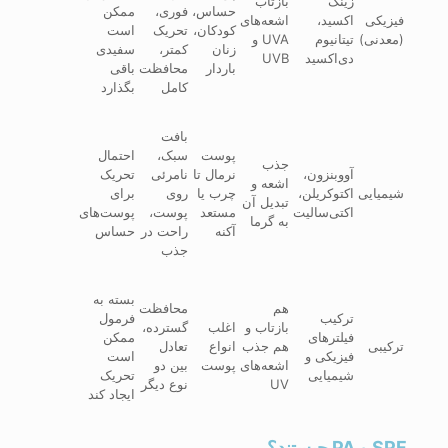
زینک
بازتاب
حساس،
فوری،
ممکن
فیزیکی
اکسید،
اشعه‌های
کودکان،
تحریک
است
(معدنی)
تیتانیوم
UVA و
زنان
کمتر،
سفیدی
دی‌اکسید
UVB
باردار
محافظت
باقی
کامل
بگذارد
بافت
پوست
سبک،
احتمال
جذب
آووبنزون،
نرمال تا
نامرئی
تحریک
اشعه و
شیمیایی
اکتوکریلن،
چرب یا
روی
برای
تبدیل آن
اکتی‌سالیت
مستعد
پوست،
پوست‌های
به گرما
آکنه
راحت در
حساس
جذب
بسته به
هم
محافظت
ترکیب
فرمول
بازتاب و
اغلب
گسترده،
فیلترهای
ممکن
ترکیبی
هم جذب
انواع
تعادل
فیزیکی و
است
اشعه‌های
پوست
بین دو
شیمیایی
تحریک
UV
نوع دیگر
ایجاد کند
SPF و PA چیستند؟