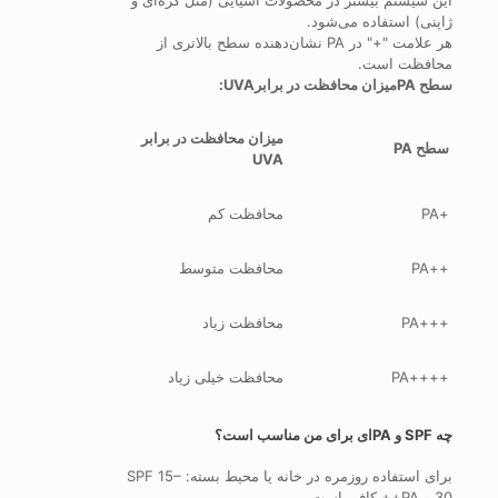
این سیستم بیشتر در محصولات آسیایی (مثل کره‌ای و
ژاپنی) استفاده می‌شود.
هر علامت "+" در PA نشان‌دهنده سطح بالاتری از
محافظت است.
سطح PAمیزان محافظت در برابرUVA:
میزان محافظت در برابر
سطح PA
UVA
+PA
محافظت کم
++PA
محافظت متوسط
+++PA
محافظت زیاد
++++PA
محافظت خیلی زیاد
چه SPF و PAای برای من مناسب است؟
برای استفاده روزمره در خانه یا محیط بسته: SPF 15–
30 و PA++ کافی است.