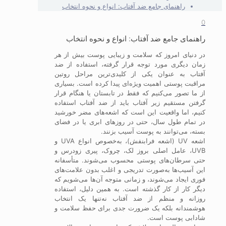
راهنمای جامع ضد آفتاب: انواع و نحوه انتخاب
0
راهنمای جامع ضد آفتاب: انواع و نحوه انتخاب
در دنیای امروز که سلامت و زیبایی پوست بیش از هر
زمان دیگری مورد توجه قرار گرفته، استفاده از ضد
آفتاب به عنوان یکی از کلیدی‌ترین مراحل روتین
مراقبت پوستی اهمیت ویژه‌ای پیدا کرده است. بسیاری
از ما تصور می‌کنیم که فقط در تابستان یا هنگام قرار
گرفتن مستقیم زیر آفتاب باید از ضد آفتاب استفاده
کنیم، اما واقعیت این است که اشعه‌های مضر خورشید
در تمام طول سال، حتی در روزهای ابری یا در فضای
بسته، می‌توانند به پوست آسیب بزنند.
اشعه UV (اشعه فرابنفش)، به‌خصوص انواع UVA و
UVB، عامل اصلی بروز لک، چروک، پیری زودرس و
حتی سرطان‌های پوستی محسوب می‌شوند. متأسفانه
این آسیب‌ها به‌صورت تدریجی و اغلب بدون علامت‌های
فوری ایجاد می‌شوند، و زمانی متوجه آن‌ها می‌شویم که
دیگر کار از کار گذشته است. به همین دلیل، استفاده
روزانه و منظم از ضد آفتاب نه‌تنها یک انتخاب
هوشمندانه بلکه یک ضرورت جدی برای حفظ سلامت و
شادابی پوست است.