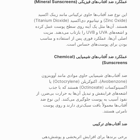
عملکرد ضد آفتاب‌های فیزیکی (Mineral Sunscreens)
این نوع ضد آفتاب‌ها حاوی ترکیباتی مانند زینک اکسید
(Zinc Oxide) و تیتانیوم دی‌اکسید (Titanium Dioxide)
هستند. آن‌ها مثل یک آینه روی سطح پوست عمل کرده
و اشعه‌های UVA و UVB را بازتاب می‌دهند. مزیت
اصلی آن‌ها، عملکرد فوری پس از استفاده و مناسب
بودن برای پوست‌های حساس است.
عملکرد ضد آفتاب‌های شیمیایی (Chemical
Sunscreens)
ضد آفتاب‌های شیمیایی حاوی موادی مانند آووبنزون
(Avobenzone)، اکتوکریلن (Octocrylene) یا
اکسینوکسات (Octinoxate) هستند که با جذب
اشعه‌های فرابنفش و تبدیل آن‌ها به حرارت بی‌ضرر، از
نفوذ آسیب به پوست جلوگیری می‌کنند. این نوع ضد
آفتاب‌ها معمولاً بافت سبک‌تری دارند و روی پوست
نامرئی هستند.
ضد آفتاب‌های ترکیبی
برخی برندها برای افزایش اثربخشی و پوشش‌دهی