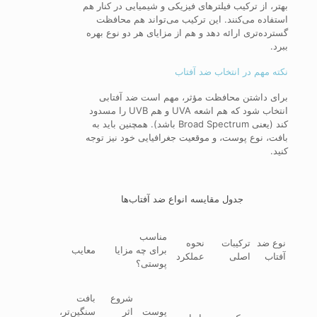
بهتر، از ترکیب فیلترهای فیزیکی و شیمیایی در کنار هم
استفاده می‌کنند. این ترکیب می‌تواند هم محافظت
گسترده‌تری ارائه دهد و هم از مزایای هر دو نوع بهره
ببرد.
نکته مهم در انتخاب ضد آفتاب
برای داشتن محافظت مؤثر، مهم است ضد آفتابی
انتخاب شود که هم اشعه UVA و هم UVB را مسدود
کند (یعنی Broad Spectrum باشد). همچنین باید به
بافت، نوع پوست، و موقعیت جغرافیایی خود نیز توجه
کنید.
جدول مقایسه انواع ضد آفتاب‌ها
مناسب
نوع ضد
ترکیبات
نحوه
برای چه
مزایا
معایب
آفتاب
اصلی
عملکرد
پوستی؟
شروع
بافت
پوست
اثر
سنگین‌تر،