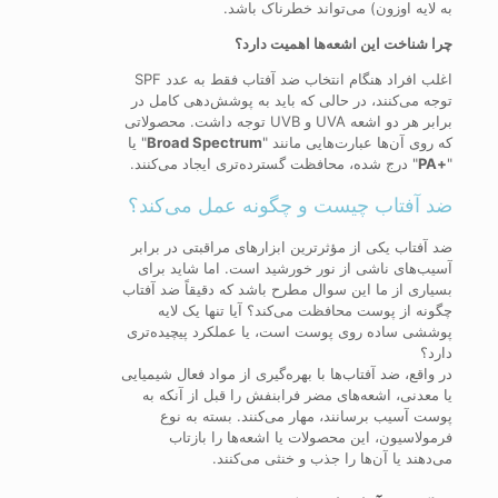
به لایه اوزون) می‌تواند خطرناک باشد.
چرا شناخت این اشعه‌ها اهمیت دارد؟
اغلب افراد هنگام انتخاب ضد آفتاب فقط به عدد SPF
توجه می‌کنند، در حالی‌ که باید به پوشش‌دهی کامل در
برابر هر دو اشعه UVA و UVB توجه داشت. محصولاتی
که روی آن‌ها عبارت‌هایی مانند "
Broad Spectrum
" یا
"
+PA
" درج شده، محافظت گسترده‌تری ایجاد می‌کنند.
ضد آفتاب چیست و چگونه عمل می‌کند؟
ضد آفتاب یکی از مؤثرترین ابزارهای مراقبتی در برابر
آسیب‌های ناشی از نور خورشید است. اما شاید برای
بسیاری از ما این سوال مطرح باشد که دقیقاً ضد آفتاب
چگونه از پوست محافظت می‌کند؟ آیا تنها یک لایه
پوششی ساده روی پوست است، یا عملکرد پیچیده‌تری
دارد؟
در واقع، ضد آفتاب‌ها با بهره‌گیری از مواد فعال شیمیایی
یا معدنی، اشعه‌های مضر فرابنفش را قبل از آنکه به
پوست آسیب برسانند، مهار می‌کنند. بسته به نوع
فرمولاسیون، این محصولات یا اشعه‌ها را بازتاب
می‌دهند یا آن‌ها را جذب و خنثی می‌کنند.