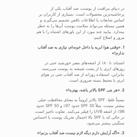
در دنیای مراقبت از پوست، ضد آفتاب یکی از
پرحاشیه‌ترین محصولات است. بسیاری از کاربران بر
اساس شایعات یا اطلاعات ناقص تصمیم می‌گیرند و
همین مسئله می‌تواند سلامت پوست آن‌ها را به خطر
بیندازد. بیایید چند مورد از این باورهای اشتباه را با هم
مرور و اصلاح کنیم:
1. «وقتی هوا ابریه یا داخل خونه‌ام، نیازی به ضد آفتاب
ندارم!»
اشتباه: تا ۸۰٪ از اشعه‌های مضر خورشید حتی در
روزهای ابری یا از پشت شیشه به پوست می‌رسند.
بنابراین، استفاده روزانه از ضد آفتاب حتی در هوای
ابری یا محیط بسته ضروری است.
2. «هر چی SPF بالاتر باشه، بهتره!»
نسبتاً غلط: SPF بالاتر لزوماً به معنای محافظت خیلی
بیشتر نیست. مثلاً SPF 30 حدود 97٪ و SPF 50 حدود
98٪ از اشعه UVB را فیلتر می‌کنند. تفاوت ناچیز است،
در حالی که با SPF بالا احتمال تحریک پوست یا احساس
سنگینی بیشتر می‌شود.
3. «اگه آرایش دارم دیگه لازم نیست ضد آفتاب بزنم!»