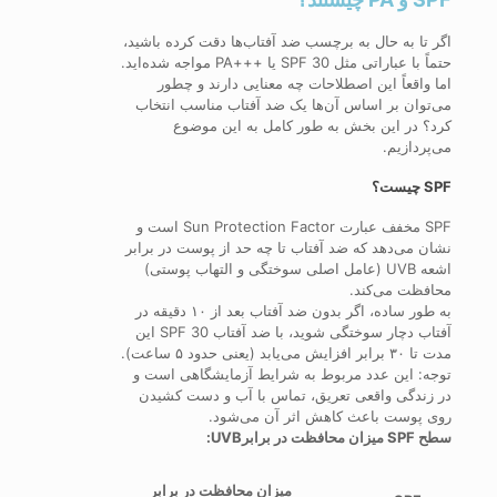
اگر تا به حال به برچسب ضد آفتاب‌ها دقت کرده باشید،
حتماً با عباراتی مثل SPF 30 یا +++PA مواجه شده‌اید.
اما واقعاً این اصطلاحات چه معنایی دارند و چطور
می‌توان بر اساس آن‌ها یک ضد آفتاب مناسب انتخاب
کرد؟ در این بخش به طور کامل به این موضوع
می‌پردازیم.
SPF چیست؟
SPF مخفف عبارت Sun Protection Factor است و
نشان می‌دهد که ضد آفتاب تا چه حد از پوست در برابر
اشعه UVB (عامل اصلی سوختگی و التهاب پوستی)
محافظت می‌کند.
به طور ساده، اگر بدون ضد آفتاب بعد از ۱۰ دقیقه در
آفتاب دچار سوختگی شوید، با ضد آفتاب SPF 30 این
مدت تا ۳۰ برابر افزایش می‌یابد (یعنی حدود ۵ ساعت).
توجه: این عدد مربوط به شرایط آزمایشگاهی است و
در زندگی واقعی تعریق، تماس با آب و دست کشیدن
روی پوست باعث کاهش اثر آن می‌شود.
سطح SPF میزان محافظت در برابرUVB:
میزان محافظت در برابر