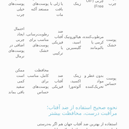
چربی (Oil-
چرب
زینک
یا ژلی با
پوست‌های
پوست‌های
Free)
بافت
مستعد آکنه
خیلی
مات
چرب
احتمال
ضد
رطوبت‌رسانی،
ایجاد
مرطوب‌کننده،
هیالورونیک
آفتاب
پوست
مناسب برای
چربی
کرمی یا
اسید،
فیزیکی
خشک
پوست‌های
اضافی در
بالم‌مانند
گلیسیرین
یا
خشک
پوست‌های
ترکیبی
نرمال
محافظت
ممکن
بدون عطر و
زینک
ضد
کامل، مناسب
است
پوست
مواد
اکسید،
آفتاب
برای
کمی
حساس
تحریک‌کننده
آلوئه‌ورا
فیزیکی
پوست‌های
سفید
حساس
باقی بماند
نحوه صحیح استفاده از ضد آفتاب؛
مراقبت درست، محافظت بیشتر
استفاده از بهترین ضد آفتاب جهان هم اگر به‌درستی