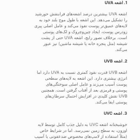
1. اشعه UVA
اشعه UVA بیشترین درصد اشعه‌های فرابنفش خورشید
را تشکیل می‌دهد. این اشعه با طول موج بلند خود به
لایه‌های عمیق‌تر پوست نفوذ می‌کند و عامل اصلی پیری
زودرس پوست، ایجاد چین‌وچروک و لک‌های پوستی
است. برخلاف تصور رایج، اشعه UVA حتی از پشت
شیشه (مثل پنجره خانه یا شیشه ماشین) نیز عبور
می‌کند.
2. اشعه UVB
اشعه UVB قدرت نفوذ کمتری نسبت به UVA دارد اما
انرژی بیشتری دارد. این اشعه به لایه‌های سطحی
پوست آسیب می‌زند و عامل اصلی سوختگی‌های
پوستی و قرمزی بعد از آفتاب گرفتن است. همچنین
UVB نقش کلیدی در افزایش احتمال سرطان‌های
پوستی ایفا می‌کند.
3. اشعه UVC
خوشبختانه اشعه UVC به دلیل جذب کامل توسط لایه
اوزون، به سطح زمین نمی‌رسد. اما در شرایط خاص
(مثلاً استفاده از لامپ‌های مخصوص ضدعفونی یا آسیب