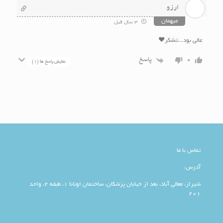
ارزو
میهمان
3 سال قبل
عالی بود…تشکر♥️
پاسخ
0
نمایش پاسخ ها
(1)
تماس با ما
آدرس:
شیراز، معالی آباد، بعد از خیابان پزشکان، ساختمان اوتانا 1، طبقه 2، واحد
201