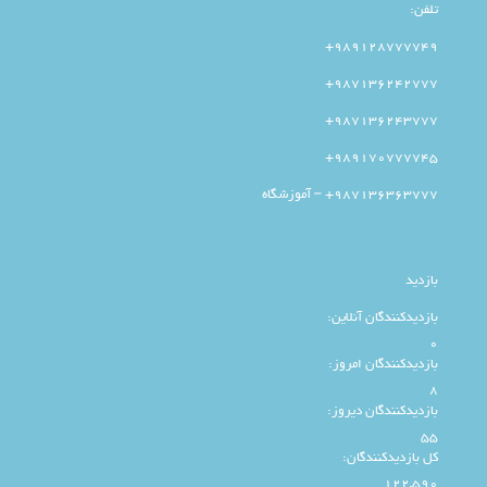
تلفن:
989128777749+
987136242777+
987136243777+
989170777745+
987136363777+ – آموزشگاه
بازدید
بازدیدکنندگان آنلاین:
0
بازدیدکنندگان امروز:
8
بازدیدکنندگان دیروز:
55
کل بازدیدکنند‌گان:
122,590