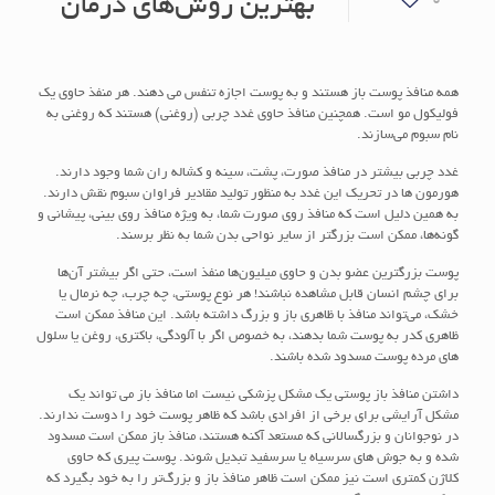
0
بهترین روش‌های درمان
همه منافذ پوست باز هستند و به پوست اجازه تنفس می دهند. هر منفذ حاوی یک
فولیکول مو است. همچنین منافذ حاوی غدد چربی (روغنی) هستند که روغنی به
نام سبوم می‌سازند.
غدد چربی بیشتر در منافذ صورت، پشت، سینه و کشاله ران شما وجود دارند.
هورمون ها در تحریک این غدد به منظور تولید مقادیر فراوان سبوم نقش دارند.
به همین دلیل است که منافذ روی صورت شما، به ویژه منافذ روی بینی، پیشانی و
گونه‌ها، ممکن است بزرگتر از سایر نواحی بدن شما به نظر برسند.
پوست بزرگترین عضو بدن و حاوی میلیون‌ها منفذ است، حتی اگر بیشتر آن‌ها
برای چشم انسان قابل مشاهده نباشند! هر نوع پوستی، چه چرب، چه نرمال یا
خشک، می‌تواند منافذ با ظاهری باز و بزرگ داشته باشد. این منافذ ممکن است
ظاهری کدر به پوست شما بدهند، به خصوص اگر با آلودگی، باکتری، روغن یا سلول
های مرده پوست مسدود شده باشند.
داشتن منافذ باز پوستی یک مشکل پزشکی نیست اما منافذ باز می تواند یک
مشکل آرایشی برای برخی از افرادی باشد که ظاهر پوست خود را دوست ندارند.
در نوجوانان و بزرگسالانی که مستعد آکنه هستند، منافذ باز ممکن است مسدود
شده و به جوش های سرسیاه یا سرسفید تبدیل شوند. پوست پیری که حاوی
کلاژن کمتری است نیز ممکن است ظاهر منافذ باز و بزرگ‌تر را به خود بگیرد که