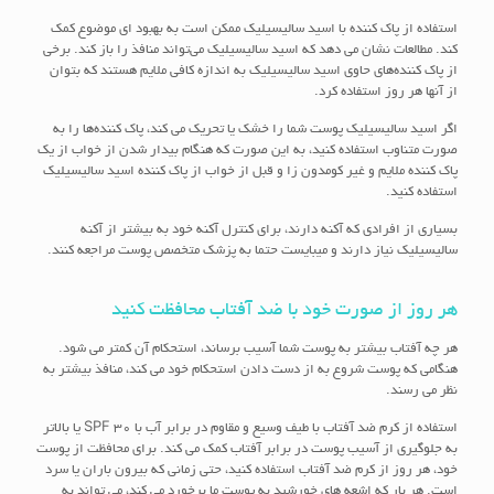
استفاده از پاک کننده با اسید سالیسیلیک ممکن است به بهبود ای موضوع کمک
کند. مطالعات نشان می دهد که اسید سالیسیلیک می‌تواند منافذ را باز کند. برخی
از پاک کننده‌های حاوی اسید سالیسیلیک به اندازه کافی ملایم هستند که بتوان
از آنها هر روز استفاده کرد.
اگر اسید سالیسیلیک پوست شما را خشک یا تحریک می کند، پاک کننده‌ها را به
صورت متناوب استفاده کنید، به این صورت که هنگام بیدار شدن از خواب از یک
پاک کننده ملایم و غیر کومدون زا و قبل از خواب از پاک کننده اسید سالیسیلیک
استفاده کنید.
بسیاری از افرادی که آکنه دارند، برای کنترل آکنه خود به بیشتر از آکنه
سالیسیلیک نیاز دارند و میبایست حتما به پزشک متخصص پوست مراجعه کنند.
هر روز از صورت خود با ضد آفتاب محافظت کنید
هر چه آفتاب بیشتر به پوست شما آسیب برساند، استحکام آن کمتر می شود.
هنگامی که پوست شروع به از دست دادن استحکام خود می کند، منافذ بیشتر به
نظر می رسند.
استفاده از کرم ضد آفتاب با طیف وسیع و مقاوم در برابر آب با SPF 30 یا بالاتر
به جلوگیری از آسیب پوست در برابر آفتاب کمک می کند. برای محافظت از پوست
خود، هر روز از کرم ضد آفتاب استفاده کنید، حتی زمانی که بیرون باران یا سرد
است. هر بار که اشعه های خورشید به پوست ما برخورد می کند، می تواند به