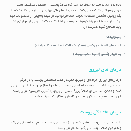
لایه برداری پوست به حذف مواردی که منافذ پوست را مسدود می‌کنند، مانند
چربی و مواد زائد کمک می کند. لایه بردارها زمانی بهترین عملکرد را دارند که با
یک روتین مشخص استفاده شوند. شما می‌توانید از طیف وسیعی از محصولات لایه
بردار، از جمله قابض‌ها، کرم ها و لوسیون ها استفاده کنید. برخی از مواردی که
باید امتحان کنید عبارتند از:
رتینوئیدها
اسیدهای آلفا هیدروکسی (سیتریک، لاکتیک یا اسید گلیکولیک)
بتا هیدروکسی (اسید سالیسیلیک)
درمان های لیزری
درمان‌های لیزری حرفه‌ای و غیرتهاجمی در مطب متخصص پوست یا در مرکز
تخصصی مراقبت از پوست انجام می‌شوند. آنها با جوانسازی تولید کلاژن عمل می
کنند و ممکن است برای منافذ بزرگ ناشی از پیری یا آسیب خورشید موثر باشند.
این روش همچنین ممکن است در کاهش اسکار آکنه موثر باشند.
درمان افتادگی پوست
با افزایش سن، پوست سفتی خود را از دست می دهد و شروع به افتادگی می کند
و همزمان منافذ پوست بزرگتر به نظر می رسند.