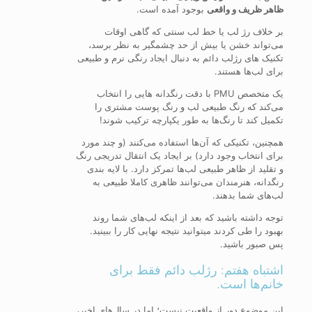
ظاهر ظریف و واقعی
بوجود آمده است.
بر خلاف رژ لب یا خط لب سنتی که گاهی اوقات
می‌تواند خشن یا بیش از حد چشمگیر به نظر برسد،
تکنیک های رژلب دائم به دنبال ایجاد رنگی نرم و طبیعی
برای لب‌ها هستند.
یک متخصص PMU با دقت رنگدانه هایی را انتخاب
می‌کند که رنگ طبیعی لب و رنگ پوست مشتری را
تکمیل کند تا رنگ‌ها به طور یکپارچه ترکیب شوند!
همچنین، تکنیکی که آن‌ها استفاده می‌کنند (و چند مورد
برای انتخاب وجود دارد) بر ایجاد یک انتقال تدریجی رنگ
و تقلید از ظاهر طبیعی لب‌ها تمرکز دارد. با لایه بندی
رنگدانه، هنرمندان می‌توانند ظاهری کاملا طبیعی به
لب‌های شما بدهند.
توجه داشته باشید که بعد از اینکه لب‌های شما روند
بهبود را طی کردند میتوانید نتیجه نهایی کار را ببینید.
پس صبور باشید.
اشتباه هفتم: رژلب دائم فقط برای
خانم‌ها است.
این موضوع دور از واقعیت نیست؛ اما در سال‌های اخیر،