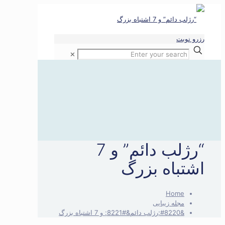
رزرو نوبت
✕
“رژلب دائم” و 7
اشتباه بزرگ
Home
مجله زیبایی
&#8220;رژلب دائم&#8221; و 7 اشتباه بزرگ