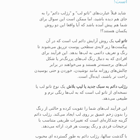
است!
شاید قبلاً عبارت‌های "تاتو لب" و "رژلب دائم" را به
جای هم دیده باشید، اما ممکن است این سوال برای
شما هم پیش آمده باشد که آیا واقعا این دو روش
یکسان هستند؟!
تاتو لب
یک روش آرایش دائم لب است که در آن
پیگمنت‌ها زیر لایه‌ی سطحی پوست تزریق می‌شوند تا
رنگ و تعریف دائمی به لب‌ها بدهد. این فرآیند برای
افرادی که به دنبال رنگ لب‌های پررنگ‌تر یا شکل
لب‌های برجسته‌تر هستند و می‌خواهند در برابر
چالش‌های روزانه مانند نوشیدن، خوردن و حتی بوسیدن
راحت تر باشند، ایده‌آل است.
رژلب دائم به سبک جدید یا لیپ بلاش
یک نوع تاتو لب یا
نسخه‌ای از تاتو لب است که به لب‌ها رنگی نرم و
طبیعی می‌دهد.
این فرآیند لب‌های شما را تقویت کرده و حالتی از رنگ
را بدون زخم عمیق بر روی لب ایجاد می‌کند. رژلب دائم
گزینه چندکاره‌ای است که تغییرات ظریفی متناسب با
ترجیحات فردی و رنگ پوست هر فرد، ارائه می‌دهد.
با گذشت سالها، رژلب دائم به طور گسترده ای محبوب