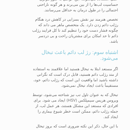
حساسیت لب‌ها را از بین می‌برند و هر گونه ناراحتی
احتمالی را در طول درمان به حداقل می‌رسانند.
تخصص هنرمند نیز نقش بسزایی در کاهش درد هنگام
رژلب دائم زدن دارد. یک متخصص ماهر می داند که
چگونه فشار دست خود را تنظیم کند تا کل فرایند رژلب
دائم تا حد امکان برای مشتریان راحت و بی دردسر
باشد.
اشتباه سوم: رژ لب دائم باعث تبخال
می‌شود.
اگر مستعد ابتلا به تبخال هستید اما علاقمند به استفاده
از متد رژلب دائم هستید، قابل درک است که نگرانی
داشته باشید اما واقعیت این است که رژلب دائم، خود،
مستقیماً باعث ایجاد تبخال نمی‌شود.
تبخال که به عنوان تاول تب نیز شناخته می‌شود، توسط
ویروس هرپس سیمپلکس (HSV) ایجاد می شود. برای
افرادی که مستعد این مشکل هستند، هر عمل لب، از
جمله رژلب دائم، ممکن است خطر شیوع بیماری را
ایجاد کند.
با این حال، ذکر این نکته ضروری است که بروز تبخال