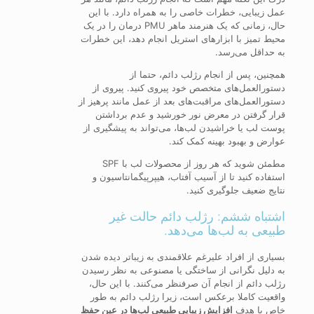
عمل زیبایی، خطرات خاصی را به همراه دارد. با این
حال، زمانی که یک هنرمند ماهر PMU درمان را در یک
محیط تمیز با ابزارهای استریل انجام دهد، این خطرات
به حداقل می‌رسد.
همچنین، پس از انجام رژلب دائم، حتما از
دستورالعمل‌های متخصص خود پیروی کنید. پیروی از
دستورالعمل‌های مراقبت‌های بعد از عمل مانند پرهیز از
قرار گرفتن در معرض نور خورشید و عدم برداشتن
پوست لب یا خراشیدن لب‌ها، می‌تواند به پیشگیری از
عوارض و بهبود بهینه کمک کند.
مطمئن شوید که هر روز از محصولات لب با SPF
استفاده کنید تا از آسیب آفتاب، هیپرپیگمانتاسیون و
نتایج ضعیف جلوگیری کنید.
اشتباه ششم: رژلب دائم حالت غیر
طبیعی به لب‌ها می‌دهد.
بسیاری از افراد علیرغم علاقمندی به زیباتر دیده شدن
به دلیل نگرانی از ساختگی یا مصنوعی به نظر رسیدن
رژلب دائم از انجام آن صرفنظر می‌کنند. با این حال،
واقعیت کاملا برعکس است، زیرا رژلب دائم به طور
خاص با هدف
افزایش زیبایی طبیعی لب‌ها در عین حفظ