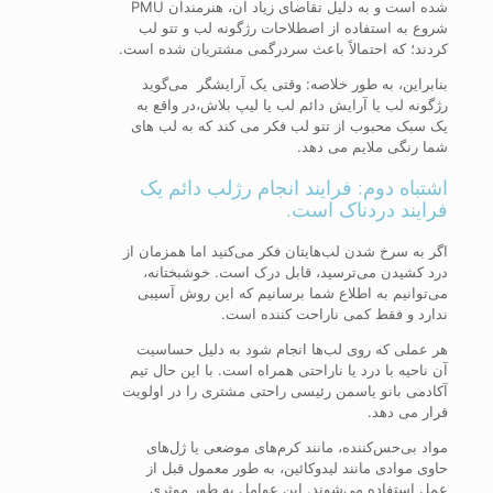
شده است و به دلیل تقاضای زیاد آن، هنرمندان PMU
شروع به استفاده از اصطلاحات رژگونه لب و تتو لب
کردند؛ که احتمالاً باعث سردرگمی مشتریان شده است.
بنابراین، به طور خلاصه: وقتی یک آرایشگر می‌گوید
رژگونه لب یا آرایش دائم لب یا لیپ بلاش،در واقع به
یک سبک محبوب از تتو لب فکر می کند که به لب های
شما رنگی ملایم می دهد.
اشتباه دوم: فرایند انجام رژلب دائم یک
فرایند دردناک است.
اگر به سرخ شدن لب‌هایتان فکر می‌کنید اما همزمان از
درد کشیدن می‌ترسید، قابل درک است. خوشبختانه،
می‌توانیم به اطلاع شما برسانیم که این روش آسیبی
ندارد و فقط کمی ناراحت کننده است.
هر عملی که روی لب‌ها انجام شود به دلیل حساسیت
آن ناحیه با درد یا ناراحتی همراه است. با این حال تیم
آکادمی بانو یاسمن رئیسی راحتی مشتری را در اولویت
قرار می دهد.
مواد بی‌حس‌کننده، مانند کرم‌های موضعی یا ژل‌های
حاوی موادی مانند لیدوکائین، به طور معمول قبل از
عمل استفاده می‌شوند. این عوامل به طور موثری