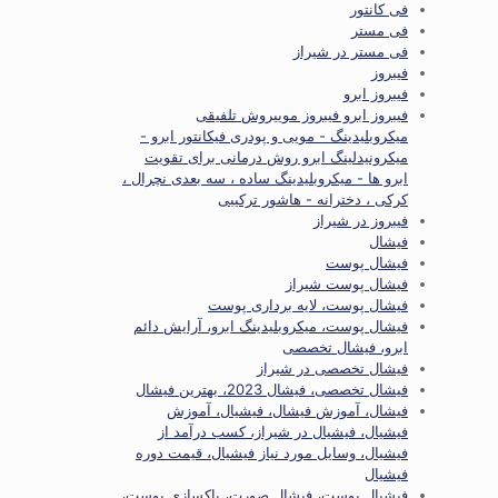
فی کانتور
فی مستر
فی مستر در شیراز
فیبروز
فیبروز ابرو
فیبروز ابرو فیبروز موییروش تلفیقی
میکروبلیدینگ - مویی و پودری فیکانتور ابرو -
میکرونیدلینگ ابرو روش درمانی برای تقویت
ابرو ها - میکروبلیدینگ ساده ، سه بعدی نچرال ،
کرکی ، دخترانه - هاشور ترکیبی
فیبروز در شیراز
فیشال
فیشال پوست
فیشال پوست شیراز
فیشال پوست، لایه برداری پوست
فیشال پوست، میکروبلیدینگ ابرو، آرایش دائم
ابرو، فیشال تخصصی
فیشال تخصصی در شیراز
فیشال تخصصی، فیشال 2023، بهترین فیشال
فیشال، آموزش فیشال، فیشیال، آموزش
فیشیال، فیشیال در شیراز، کسب درآمد از
فیشیال، وسایل مورد نیاز فیشیال، قیمت دوره
فیشیال
فیشیال پوست، فیشال صورت، پاکسازی پوست،