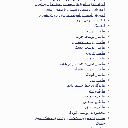
لمینت مژه، آموزش لیفت و لمینت ابرو، دوره
آموزشی یاسمن رئیسی، یاسمن رئیسی،
آموزش لیفت و لمینت مژه و ابرو در شیراز
لیفت هالیودی ابرو
لیفتینگ
ماساژ پوست
ماساژ پوست چرب
ماساژ پوست حساس
ماساژ پوست خشک
ماساژ تراپی
ماساژ صورت
ماساژ صورت چند بار در هفته
ماساژ صورت شیراز
ماساژ کودک
ماساژ لب
ماندگاری خط چشم دائم
مایکرو تاتو
مایکرو حواجب
مایکرو شیدنق
مایکروبلیدنق
محصولات پوستی کودک
محصولات موی خشک، بهبود موی خشک، موی
خشک