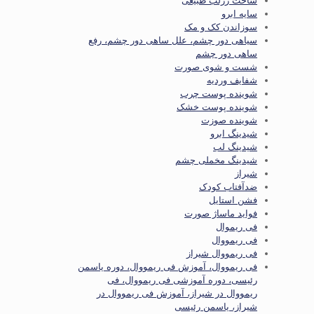
ساخت رژلب طبیعی
سایه ابرو
سوزاندن کک و مک
سیاهی دور چشم، علل ساهی دور چشم، رفع
ساهی دور چشم
شست و شوی صورت
شفایف وردیه
شوینده پوست چرب
شوینده پوست خشک
شوینده صوزت
شیدینگ ابرو
شیدینگ لب
شیدینگ مخملی چشم
شیراز
ضدآفتاب کودک
فشن استایل
فواید ماساژ صورت
فی ریموال
فی ریمووال
فی ریمووال شیراز
فی ریمووال، آموزش فی ریمووال، دوره یاسمن
رئیسی، دوره آموزشی فی ریمووال، فی
ریمووال در شیراز، آموزش فی ریمووال در
شیراز، یاسمن رئیسی