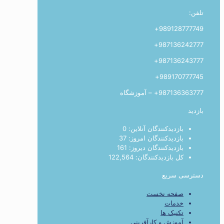
تلفن:
989128777749+
987136242777+
987136243777+
989170777745+
987136363777+ – آموزشگاه
بازدید
بازدیدکنندگان آنلاین:
0
بازدیدکنندگان امروز:
37
بازدیدکنندگان دیروز:
161
کل بازدیدکنند‌گان:
122,564
دسترسی سریع
صفحه نخست
خدمات
تکنیک ها
آموزش و کارآفرینی