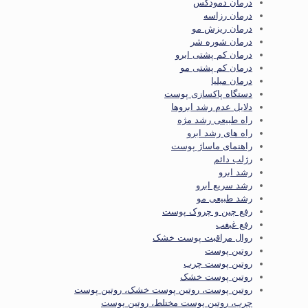
درمان دمودکس
درمان رزاسه
درمان ریزش مو
درمان شوره شر
درمان کم پشتی ابرو
درمان کم پشتی مو
درمان میلیا
دستگاه پاکسازی پوست
دلایل عدم رشد ابروها
راه طبیعی رشد مژه
راه های رشد ابرو
راهنمای ماساژ پوست
رژلب دائم
رشد ابرو
رشد سریع ابرو
رشد طبیعی مو
رفع چین و چروک پوست
رفع غبغب
روال مراقبت پوست خشک
روتین پوست
روتین پوست چرب
روتین پوست خشک
روتین پوست، روتین پوست خشک، روتین پوست
چرب، روتین پوست مختلط، روتین پوست