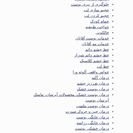
چلوگیری از پیری پوست
حجیم سازی لب
حجیم کردن لب
حمام کودک
حواجب طبیعیه
خالکوبی
خدمات پوست آقایان
خدمات مو آقایان
خط چشم دائم
خط چشم دائم شیراز
خط چشم کلاسیک
خط لب
خواص واقعی آلوئه ورا
درمان آکنه
درمان پف زیر چشم
درمان پوست خشک
درمان پوست خشک، محصولات آبرسان، ماسک
آبرسان پوست
درمان پوست ملتهب
درمان چین و چروک صورت
درمان خانگی پوست
درمان خانگی رزاسه
درمان خشکی پوست