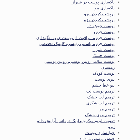
پاکسازی پوست در شیراز
پاکسازی مو
پرپشت کردن ابرو
پرپشت کردن مژه
پوست جوش دار
پوست چرب
پوست چرب، مراقبت از پوست چرب، نگهداری
پوست چرب، یاسمن رئیسی، کلینیک تخصصی
پوست شیراز
پوست خشک
پوست سالم، روتین پوستی، روتین پوستی
زمستان
پوست کودک
پیری پوست
تتو خط چشم
ترمیم پوست لب
ترمیم لب خشک
ترمیم لب شکری
ترمیم مو
ترمیم موی خشک
تقویت ابرو، میکرونیدلینگ درمانی، آرایش دائم
ابرو
جوانسازی پوست
جوش پوستی بارداری