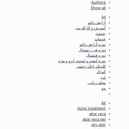
Authors
Show all
All
آرایش دائم
آموزش و کارآفرینی
پوست
خدمات
دوره آرایش دائم
دوره فی ریمووال
دوره فیشیال
دوره لیفت و لمینت ابرو و مژه
کلینیک بابک رئیسی
کودک
لب
مجله زیبایی
مو
All
Acne treatment
aloe vera
aloe vera gel
dry skin