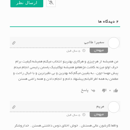
2
دیدگاه ها
سمیرا طالبی
میهمان
5 سال قبل
من همیشه از هرچیزی و هرکاری بهترینو انتخاب میکنم همیشه کیفیت برام
حرف اولو میزنه ،کاشت مژه‌هامو همیشه تو‌کلینیک یاسمن رئیسی انجام میدم
پیش مهسا جون ، به یقیین میگم که بهترین و بی نظیرترین و با خیال راحت و
مطمئن به همه اطرافیانم پیشنهاد دادم و انجام دادن و همه راضی هستن
پاسخ
0
مریم
میهمان
5 سال قبل
واقعا کارشون عالی هستش . خوش اخلاق دوس داشتنی هستن . خداروشکر