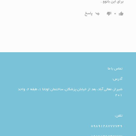
برای این بانوو..
پاسخ
0
تماس با ما
آدرس:
شیراز، معالی آباد، بعد از خیابان پزشکان، ساختمان اوتانا 1، طبقه 2، واحد
201
تلفن:
989128777749+