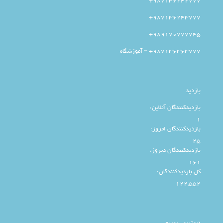
987136242777+
987136243777+
989170777745+
987136363777+ – آموزشگاه
بازدید
بازدیدکنندگان آنلاین:
1
بازدیدکنندگان امروز:
25
بازدیدکنندگان دیروز:
161
کل بازدیدکنند‌گان:
122,552