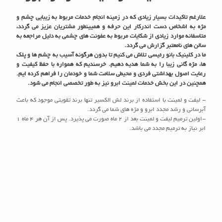
علارغم تاکیدات بسیار زیادی که در زمینه انجام خدمات مربوط به زیبایی چشم و
مژه به اشخاص دست اندرکار این حرفه و همیینطور مشتریان عزیز می گردد،
متاسفانه موارد زیادی از شکایات مربوط به عفونت های چشمی به دلیل مراجعه به
سالن های نامعتبر گزارش می گردد.
ما در کلینیک بانو رئیسی تلاش می کنیم تا بدون هرگونه آسیب به چشم ها و پلک
ها، مژه گانی زیبا را به شما هدیه دهیم. خرسندیم که همواره با حفظ کیفیت و
رعایت اصول بهداشتی فردی و محیطی سلامت شما و خودمان را فراهم کرده ایم.
همچنین در این بخش خدمات لمینت ابرو نیز به طور تخصصی انجام می شود.
- لیفت و لمینت با استفاده از برند لش الکسیر تنها برند تقویتی موجود که باعث
آبرسانی و رشد مجدد ابرو و مژه های شما می گردد.
-اولین ترمیم لیفت و لمینت بعد از ۲ ماه صورت می پذیرد. پس از آن هر ۴ ماه ۱
ابر نیاز به ترمیم مجدد می باشد.
گالری تصایر خدمات مژه