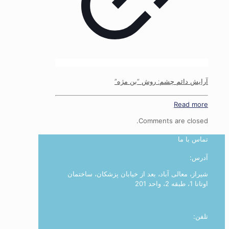
آرایش دائم چشم: روش “بن مژه”
Read more
Comments are closed.
تماس با ما
آدرس:
شیراز، معالی آباد، بعد از خیابان پزشکان، ساختمان
اوتانا 1، طبقه 2، واحد 201
تلفن: