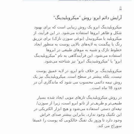
8
آرایش دائم ابرو: روش “میکروبلیدینگ”
میکروبلیدینگ ابرو یک روش زیبایی است که برای بهبود
شکل و ظاهر ابروها استفاده می‌شود. در این فرآیند، از
میکروبلید یا میکرونیدل (نوعی سوزن نازک) برای تزریق
رنگ یا پیگمنت به لایه‌های بالایی پوست به منظور ایجاد
خطوط نازک و شبیه به موهای طبیعی در ابروها
استفاده می‌شود. این فرآیندگاهی به نام "میکروبلیدینگ
ابرو" یا "میکروشیدینگ ابرو" نیز شناخته می‌شود.
میکروبلیدینگ، بر خلاف تاتو ابرو، در لایه عمیق پوست
نیست، بلکه بیشتر در سطح است. میکروبلیدینگ نیز یک
روش نیمه دائمی محسوب می شود که ماندگاری آن در
حدود 18 ماه است..
در روش میکروبلیدینگ تارهای مویی ایجاد شده بسیار
طبیعی‌تر و ظریف‌تر از تاتو ابرو است، زیرا از سوزن/
تیغه‌ای دستی استفاده می‌شود و هیچ ابزار الکتریکی در
این تکنیک وجود ندارد. بنابراین بیشتر صدای خراش
وجود دارد تا وزوز یک تفنگ خالکوبی که پوست را عمیقا
سوراخ می کند.