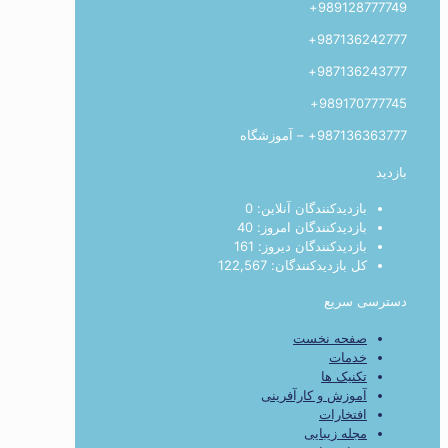
989128777749+
987136242777+
987136243777+
989170777745+
987136363777+ – آموزشگاه
بازدید
بازدیدکنندگان آنلاین:
0
بازدیدکنندگان امروز:
40
بازدیدکنندگان دیروز:
161
کل بازدیدکنند‌گان:
122,567
دسترسی سریع
صفحه نخست
خدمات
تکنیک ها
آموزش و کارآفرینی
افتخارات
مجله زیبایی