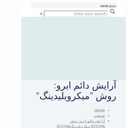
رزرو نوبت
✕
آرایش دائم ابرو:
روش “میکروبلیدینگ”
Home
خدمات
آرایش دائم ابرو: روش
&#8220;میکروبلیدینگ&#8221;