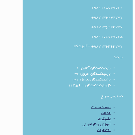
989128777749+
987136242777+
987136243777+
989170777745+
987136363777+ – آموزشگاه
بازدید
بازدیدکنندگان آنلاین:
1
بازدیدکنندگان امروز:
34
بازدیدکنندگان دیروز:
161
کل بازدیدکنند‌گان:
122,561
دسترسی سریع
صفحه نخست
خدمات
تکنیک ها
آموزش و کارآفرینی
افتخارات