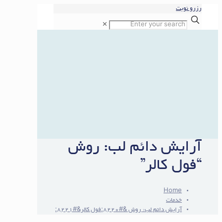
رزرو نوبت
✕
آرایش دائم لب: روش
“فول کالر”
Home
خدمات
آرایش دائم لب: روش &#8220;فول کالر&#8221;