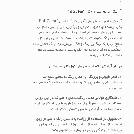
8
آرایش دائم لب: روش “فول کالر”
آرایش دائم لب به روش "فول کالر" یا همان "Full Color"
یکی از متد‌های محبوب،قدیمی و پرکاربرد در آرایش دائم لب
است.این روش به معنای اعمال رنگدانه‌های دائمی به تمامی
لب‌با یک رنگ یکنواخت و تراکم بالا است. در این روش، کل
سطح لب با یک رنگ پر رنگ و جذاب پرمی‌شود. رنگ اعمال شده
انتخابی بوده اما با توجه به رنگ پوست و نتیجه نهایی مد نظر
متقاضی انتخاب می‌شود.
مزایای آرایش دائم لب به روش فول کالر عبارتند از:
۱.
ظاهر طبیعی و پررنگ
: با اعمال رنگ به تمامی سطح لب‌،
می‌توانید لبی با ظاهر پررنگ و جذاب داشته باشید که طبیعی به
نظر برسد.
۲.
ماندگاری طولانی مدت
: رنگدانه‌های دائمی که در این روش
استفاده می‌شود، معمولاً برای مدت زمان طولانی ماندگاری دارند
و نیاز به تجدید آرایش به صورت مکرر کمتر است.
۳.
تسهیل در استفاده از رژلب
: با داشتن رنگ دائمی بر روی
لب‌ها، نیاز به استفاده از رژلب روزانه کاهش می‌یابد و این
می‌تواند در زندگی روزمره و زمان صرفه‌جویی کند.