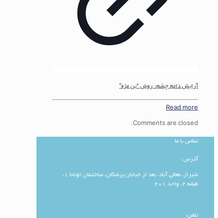
آرایش دائم چشم: روش “بن مژه”
Read more
Comments are closed.
تماس با ما
آدرس:
شیراز، معالی آباد، بعد از خیابان پزشکان، ساختمان اوتانا 1،
طبقه 2، واحد 201
تلفن: