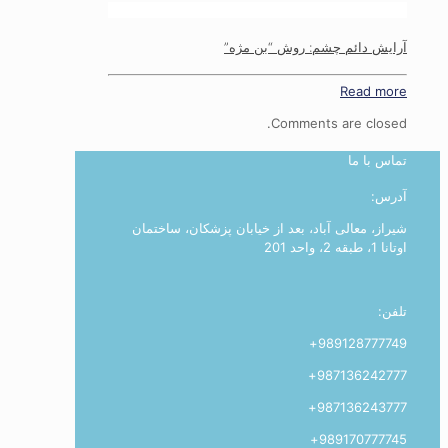
آرایش دائم چشم: روش “بن مژه”
Read more
Comments are closed.
تماس با ما
آدرس:
شیراز، معالی آباد، بعد از خیابان پزشکان، ساختمان
اوتانا 1، طبقه 2، واحد 201
تلفن:
989128777749+
987136242777+
987136243777+
989170777745+