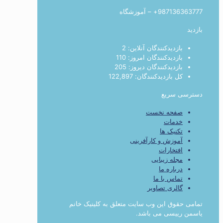
987136363777+ – آموزشگاه
بازدید
بازدیدکنندگان آنلاین:
2
بازدیدکنندگان امروز:
110
بازدیدکنندگان دیروز:
205
کل بازدیدکنند‌گان:
122,897
دسترسی سریع
صفحه نخست
خدمات
تکنیک ها
آموزش و کارآفرینی
افتخارات
مجله زیبایی
درباره ما
تماس با ما
گالری تصاویر
تمامی حقوق این وب سایت متعلق به کلینیک خانم
یاسمن رییسی می باشد.