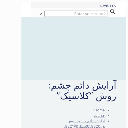
رزرو نوبت
✕
آرایش دائم چشم:
روش “کلاسیک”
Home
خدمات
آرایش دائم چشم: روش
&#8220;کلاسیک&#8221;